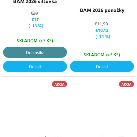
BAM 2026 šiltovka
BAM 2026 ponožky
€20
€17
€11,90
(–15 %)
€10,12
(–14 %)
SKLADOM
(>5 KS)
Do košíka
SKLADOM
(>5 KS)
Detail
Detail
AKCIA
AKCIA