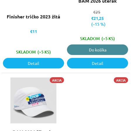
BAM 2026 uterák
u
v
k
€25
Finisher tričko 2023 žltá
t
€21,25
o
(–15 %)
v
€11
SKLADOM
(>5 KS)
Do košíka
SKLADOM
(>5 KS)
Detail
Detail
AKCIA
AKCIA