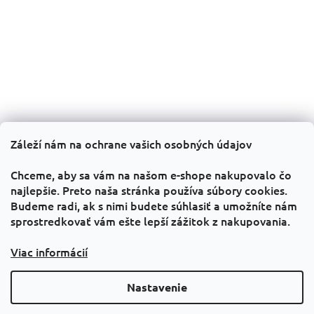
i
k
y
e
v
ý
p
i
s
u
Záleží nám na ochrane vašich osobných údajov
Informácie pre vás
Chceme, aby sa vám na našom e-shope nakupovalo čo
Všeobecné obchodné podmienky
najlepšie. Preto naša stránka používa súbory cookies.
GDPR
Budeme radi, ak s nimi budete súhlasiť a umožníte nám
sprostredkovať vám ešte lepší zážitok z nakupovania.
Kontakty
PRAVIDLÁ PREDAJA „1 + 1 zadarmo“
Viac informácií
Facebook
Nastavenie