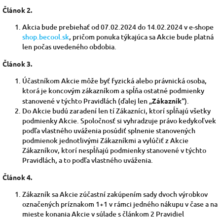
Článok 2.
Akcia bude prebiehať od 07.02.2024 do 14.02.2024 v e-shope
shop.becool.sk
, pričom ponuka týkajúca sa Akcie bude platná
len počas uvedeného obdobia.
Článok 3.
Účastníkom Akcie môže byť fyzická alebo právnická osoba,
ktorá je koncovým zákazníkom a spĺňa ostatné podmienky
stanovené v týchto Pravidlách (ďalej len „
Zákazník
“).
Do Akcie budú zaradení len tí Zákazníci, ktorí spĺňajú všetky
podmienky Akcie. Spoločnosť si vyhradzuje právo kedykoľvek
podľa vlastného uváženia posúdiť splnenie stanovených
podmienok jednotlivými Zákazníkmi a vylúčiť z Akcie
Zákazníkov, ktorí nespĺňajú podmienky stanovené v týchto
Pravidlách, a to podľa vlastného uváženia.
Článok 4.
Zákazník sa Akcie zúčastní zakúpením sady dvoch výrobkov
označených príznakom 1+1 v rámci jedného nákupu v čase a na
mieste konania Akcie v súlade s článkom 2 Pravidiel