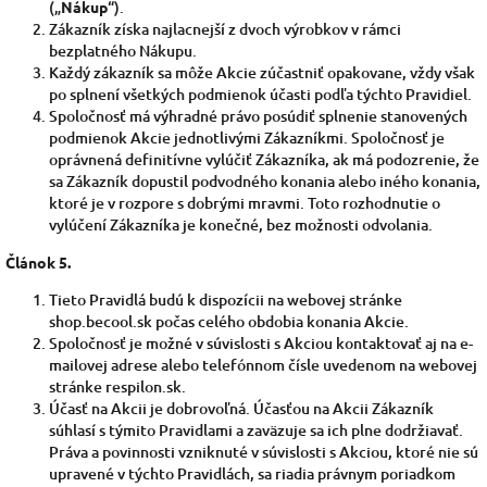
(„
Nákup
“).
Zákazník získa najlacnejší z dvoch výrobkov v rámci
bezplatného Nákupu.
Každý zákazník sa môže Akcie zúčastniť opakovane, vždy však
po splnení všetkých podmienok účasti podľa týchto Pravidiel.
Spoločnosť má výhradné právo posúdiť splnenie stanovených
podmienok Akcie jednotlivými Zákazníkmi. Spoločnosť je
oprávnená definitívne vylúčiť Zákazníka, ak má podozrenie, že
sa Zákazník dopustil podvodného konania alebo iného konania,
ktoré je v rozpore s dobrými mravmi. Toto rozhodnutie o
vylúčení Zákazníka je konečné, bez možnosti odvolania.
Článok 5.
Tieto Pravidlá budú k dispozícii na webovej stránke
shop.becool.sk počas celého obdobia konania Akcie.
Spoločnosť je možné v súvislosti s Akciou kontaktovať aj na e-
mailovej adrese alebo telefónnom čísle uvedenom na webovej
stránke respilon.sk.
Účasť na Akcii je dobrovoľná. Účasťou na Akcii Zákazník
súhlasí s týmito Pravidlami a zaväzuje sa ich plne dodržiavať.
Práva a povinnosti vzniknuté v súvislosti s Akciou, ktoré nie sú
upravené v týchto Pravidlách, sa riadia právnym poriadkom