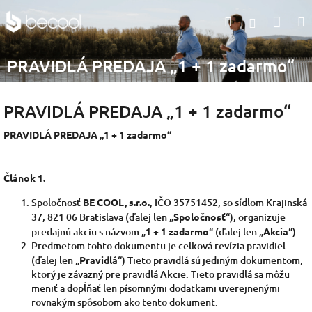
Prejsť
Nák
Hľadať
na
Prihlásen
obsah
koší
PRAVIDLÁ PREDAJA „1 + 1 zadarmo“
PRAVIDLÁ PREDAJA „1 + 1 zadarmo“
PRAVIDLÁ PREDAJA „1 + 1 zadarmo“
Článok 1.
Spoločnosť
BE COOL, s.r.o.
, IČO 35751452, so sídlom Krajinská
37, 821 06 Bratislava (ďalej len „
Spoločnosť
“), organizuje
predajnú akciu s názvom „
1 + 1 zadarmo
“ (ďalej len „
Akcia
“).
Predmetom tohto dokumentu je celková revízia pravidiel
(ďalej len „
Pravidlá
“) Tieto pravidlá sú jediným dokumentom,
ktorý je záväzný pre pravidlá Akcie. Tieto pravidlá sa môžu
meniť a dopĺňať len písomnými dodatkami uverejnenými
rovnakým spôsobom ako tento dokument.