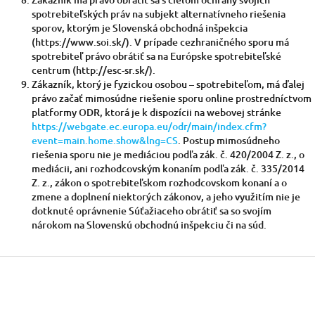
spotrebiteľských práv na subjekt alternatívneho riešenia
sporov, ktorým je Slovenská obchodná inšpekcia
(https://www.soi.sk/). V prípade cezhraničného sporu má
spotrebiteľ právo obrátiť sa na Európske spotrebiteľské
centrum (http://esc-sr.sk/).
Zákazník, ktorý je fyzickou osobou – spotrebiteľom, má ďalej
právo začať mimosúdne riešenie sporu online prostredníctvom
platformy ODR, ktorá je k dispozícii na webovej stránke
https://webgate.ec.europa.eu/odr/main/index.cfm?
event=main.home.show&lng=CS
. Postup mimosúdneho
riešenia sporu nie je mediáciou podľa zák. č. 420/2004 Z. z., o
mediácii, ani rozhodcovským konaním podľa zák. č. 335/2014
Z. z., zákon o spotrebiteľskom rozhodcovskom konaní a o
zmene a doplnení niektorých zákonov, a jeho využitím nie je
dotknuté oprávnenie Súťažiaceho obrátiť sa so svojím
nárokom na Slovenskú obchodnú inšpekciu či na súd.
Z
á
p
ä