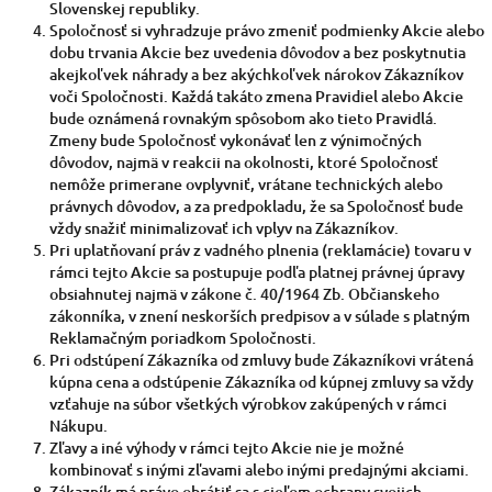
Slovenskej republiky.
Spoločnosť si vyhradzuje právo zmeniť podmienky Akcie alebo
dobu trvania Akcie bez uvedenia dôvodov a bez poskytnutia
akejkoľvek náhrady a bez akýchkoľvek nárokov Zákazníkov
voči Spoločnosti. Každá takáto zmena Pravidiel alebo Akcie
bude oznámená rovnakým spôsobom ako tieto Pravidlá.
Zmeny bude Spoločnosť vykonávať len z výnimočných
dôvodov, najmä v reakcii na okolnosti, ktoré Spoločnosť
nemôže primerane ovplyvniť, vrátane technických alebo
právnych dôvodov, a za predpokladu, že sa Spoločnosť bude
vždy snažiť minimalizovať ich vplyv na Zákazníkov.
Pri uplatňovaní práv z vadného plnenia (reklamácie) tovaru v
rámci tejto Akcie sa postupuje podľa platnej právnej úpravy
obsiahnutej najmä v zákone č. 40/1964 Zb. Občianskeho
zákonníka, v znení neskorších predpisov a v súlade s platným
Reklamačným poriadkom Spoločnosti.
Pri odstúpení Zákazníka od zmluvy bude Zákazníkovi vrátená
kúpna cena a odstúpenie Zákazníka od kúpnej zmluvy sa vždy
vzťahuje na súbor všetkých výrobkov zakúpených v rámci
Nákupu.
Zľavy a iné výhody v rámci tejto Akcie nie je možné
kombinovať s inými zľavami alebo inými predajnými akciami.
Zákazník má právo obrátiť sa s cieľom ochrany svojich