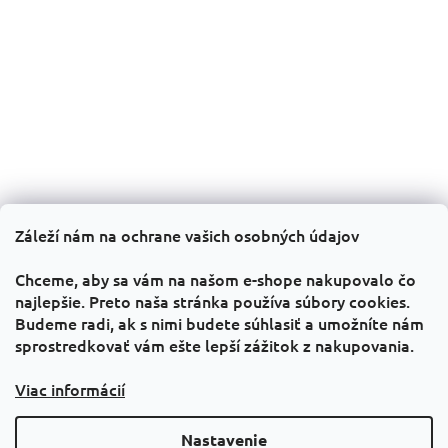
t
i
e
Záleží nám na ochrane vašich osobných údajov
Informácie pre vás
Chceme, aby sa vám na našom e-shope nakupovalo čo
Všeobecné obchodné podmienky
najlepšie. Preto naša stránka používa súbory cookies.
Budeme radi, ak s nimi budete súhlasiť a umožníte nám
GDPR
sprostredkovať vám ešte lepší zážitok z nakupovania.
Kontakty
PRAVIDLÁ PREDAJA „1 + 1 zadarmo“
Viac informácií
Facebook
Nastavenie