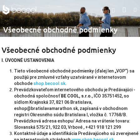
Prejsť
Nák
Hľadať
na
Prihlásen
obsah
koší
Všeobecné obchodné podmienky
Všeobecné obchodné podmienky
I. ÚVODNÉ USTANOVENIA
Tieto všeobecné obchodné podmienky (ďalej len „VOP“) sa
použijú pre zmluvné vzťahy uzatvárané v internetovom
obchode
shop.becool.sk
.
Prevádzkovateľom internetového obchodu je Predávajúci -
obchodná spoločnosť
BE COOL, s.r.o.
, IČO 35751452, so
sídlom Krajinská 37, 821 06 Bratislava,
eshop@bratislavamarathon.sk
, zapísaná v obchodnom
registri Okresného súdu Bratislava I, vložka č. 17768/B.
Prevádzková adresa eshopu/ Adresa na vrátenie tovaru:
Slovanská 575/21, 922 03, Vrbové , +421 918 121 299
Kontaktné údaje a identifikácia Predávajúceho sú zverejnené
na internetových stránkach
www.shop.becool.sk
.