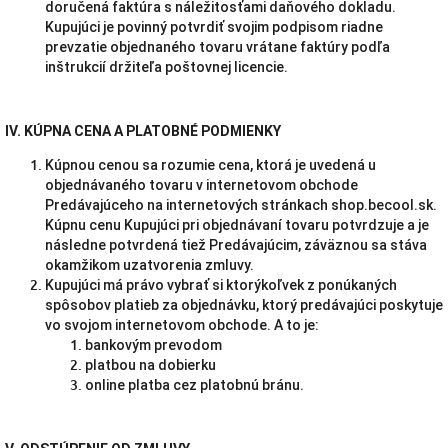
doručená faktúra s náležitosťami daňového dokladu.
Kupujúci je povinný potvrdiť svojim podpisom riadne
prevzatie objednaného tovaru vrátane faktúry podľa
inštrukcií držiteľa poštovnej licencie.
IV. KÚPNA CENA A PLATOBNÉ PODMIENKY
Kúpnou cenou sa rozumie cena, ktorá je uvedená u
objednávaného tovaru v internetovom obchode
Predávajúceho na internetových stránkach shop.becool.sk.
Kúpnu cenu Kupujúci pri objednávaní tovaru potvrdzuje a je
následne potvrdená tiež Predávajúcim, záväznou sa stáva
okamžikom uzatvorenia zmluvy.
Kupujúci má právo vybrať si ktorýkoľvek z ponúkaných
spôsobov platieb za objednávku, ktorý predávajúci poskytuje
vo svojom internetovom obchode. A to je:
bankovým prevodom
platbou na dobierku
online platba cez platobnú bránu.