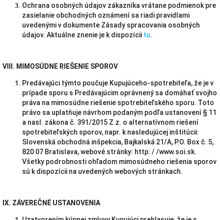
Ochrana osobných údajov zákazníka vrátane podmienok pre
zasielanie obchodných oznámení sa riadi pravidlami
uvedenými v dokumente Zásady spracovania osobných
údajov. Aktuálne znenie je k dispozícii
tu
.
VIII. MIMOSÚDNE RIEŠENIE SPOROV
Predávajúci týmto poučuje Kupujúceho-spotrebiteľa, že je v
prípade sporu s Predávajúcim oprávnený sa domáhať svojho
práva na mimosúdne riešenie spotrebiteľského sporu. Toto
právo sa uplatňuje návrhom podaným podľa ustanovení § 11
a nasl. zákona č. 391/2015 Z.z. o alternatívnom riešení
spotrebiteľských sporov, napr. k nasledujúcej inštitúcii:
Slovenská obchodná inšpekcia, Bajkalská 21/A, P.O. Box č. 5,
820 07 Bratislava, webové stránky: http: / /www.soi.sk.
Všetky podrobnosti ohľadom mimosúdneho riešenia sporov
sú k dispozícii na uvedených webových stránkach.
IX. ZÁVEREČNÉ USTANOVENIA
Uzatvorením kúpnej zmluvy Kupujúci prehlasuje, že je s