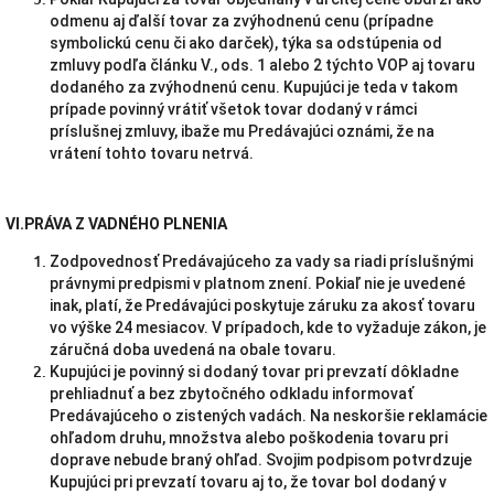
odmenu aj ďalší tovar za zvýhodnenú cenu (prípadne
symbolickú cenu či ako darček), týka sa odstúpenia od
zmluvy podľa článku V., ods. 1 alebo 2 týchto VOP aj tovaru
dodaného za zvýhodnenú cenu. Kupujúci je teda v takom
prípade povinný vrátiť všetok tovar dodaný v rámci
príslušnej zmluvy, ibaže mu Predávajúci oznámi, že na
vrátení tohto tovaru netrvá.
VI.PRÁVA Z VADNÉHO PLNENIA
Zodpovednosť Predávajúceho za vady sa riadi príslušnými
právnymi predpismi v platnom znení. Pokiaľ nie je uvedené
inak, platí, že Predávajúci poskytuje záruku za akosť tovaru
vo výške 24 mesiacov. V prípadoch, kde to vyžaduje zákon, je
záručná doba uvedená na obale tovaru.
Kupujúci je povinný si dodaný tovar pri prevzatí dôkladne
prehliadnuť a bez zbytočného odkladu informovať
Predávajúceho o zistených vadách. Na neskoršie reklamácie
ohľadom druhu, množstva alebo poškodenia tovaru pri
doprave nebude braný ohľad. Svojim podpisom potvrdzuje
Kupujúci pri prevzatí tovaru aj to, že tovar bol dodaný v