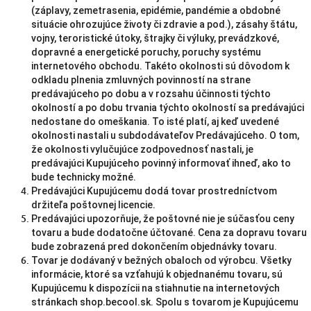
(záplavy, zemetrasenia, epidémie, pandémie a obdobné
situácie ohrozujúce životy či zdravie a pod.), zásahy štátu,
vojny, teroristické útoky, štrajky či výluky, prevádzkové,
dopravné a energetické poruchy, poruchy systému
internetového obchodu. Takéto okolnosti sú dôvodom k
odkladu plnenia zmluvných povinností na strane
predávajúceho po dobu a v rozsahu účinnosti týchto
okolností a po dobu trvania týchto okolností sa predávajúci
nedostane do omeškania. To isté platí, aj keď uvedené
okolnosti nastali u subdodávateľov Predávajúceho. O tom,
že okolnosti vylučujúce zodpovednosť nastali, je
predávajúci Kupujúceho povinný informovať ihneď, ako to
bude technicky možné.
Predávajúci Kupujúcemu dodá tovar prostredníctvom
držiteľa poštovnej licencie.
Predávajúci upozorňuje, že poštovné nie je súčasťou ceny
tovaru a bude dodatočne účtované. Cena za dopravu tovaru
bude zobrazená pred dokončením objednávky tovaru.
Tovar je dodávaný v bežných obaloch od výrobcu. Všetky
informácie, ktoré sa vzťahujú k objednanému tovaru, sú
Kupujúcemu k dispozícii na stiahnutie na internetových
stránkach shop.becool.sk. Spolu s tovarom je Kupujúcemu