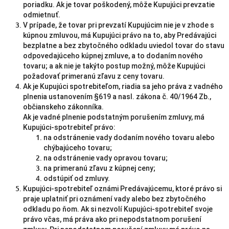
poriadku. Ak je tovar poškodený, môže Kupujúci prevzatie
odmietnuť.
V prípade, že tovar pri prevzatí Kupujúcim nie je v zhode s
kúpnou zmluvou, má Kupujúci právo na to, aby Predávajúci
bezplatne a bez zbytočného odkladu uviedol tovar do stavu
odpovedajúceho kúpnej zmluve, a to dodaním nového
tovaru; a ak nie je takýto postup možný, môže Kupujúci
požadovať primeranú zľavu z ceny tovaru.
Ak je Kupujúci spotrebiteľom, riadia sa jeho práva z vadného
plnenia ustanovením §619 a nasl. zákona č. 40/1964 Zb.,
občianskeho zákonníka.
Ak je vadné plnenie podstatným porušením zmluvy, má
Kupujúci-spotrebiteľ právo:
na odstránenie vady dodaním nového tovaru alebo
chýbajúceho tovaru;
na odstránenie vady opravou tovaru;
na primeranú zľavu z kúpnej ceny;
odstúpiť od zmluvy.
Kupujúci-spotrebiteľ oznámi Predávajúcemu, ktoré právo si
praje uplatniť pri oznámení vady alebo bez zbytočného
odkladu po ňom. Ak si nezvolí Kupujúci-spotrebiteľ svoje
právo včas, má práva ako pri nepodstatnom porušení