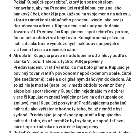
Pokiaľ Kupujúci-spotrebiteľ, ktorý je spotrebiteľom,
nenavrhne, aby mu Predávajúci vrátil kúpnu cenu na jeho
bankový účet, obdrží ju poukážkou na svoje meno na adresu,
ktorú v rámci kontraktačného procesu uviedol ako svoju
doručovaciu adresu. Kúpnu cenu a náklady na dodanie
tovaru vráti Predávajúci Kupujúcemu-spotrebiteľovi potom,
čo od neho obdrží vrátený tovar. Kupujúci nemá právo na
náhradu skutočne vynaložených nákladov spojených s
vrátením tovaru a nesie ich sám.
Ak uplatní Kupujúci právo na odstúpenie od zmluvy podľa čl.
článku V., ods. 1 alebo 2 týchto VOP, je povinný
Predávajúcemu vrátiť všetko, čo mu bolo plnené. Kupujúci je
povinný tovar vrátiť v pôvodnom nepoškodenom obale, čisté
(nie znečistené), celé a s originálnym daňovým dokladom. Ak
to už nie je možné (napr. bol v medziobdobí tovar zničený
alebo bol spotrebovaný Kupujúcim nejednajúcim v dobrej
viere či Kupujúcim zneužívajúcim právo na odstúpenie od
zmluvy), musí Kupujúci poskytnúť Predávajúcemu peňažnú
náhradu ako vyčíslenie hodnoty toho, čo už nemôže byť
vydané. Predávajúci je oprávnený uplatniť u Kupujúceho
náhradu toho, čo už nemôže byť vydané, a započítať svoj
nárok oproti nároku na vrátenie kúpnej ceny.
Pokiaľ Kupujúci za tovar objednaný v určitej cene obdrží ako