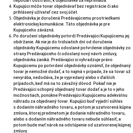
nepodarí odstrániť, k objednávke sa neprihliada.
Kupujúci môže tovar objednávať bez registrácie či ako
prihlásený užívateľ cez svoj účet.
Objednávka je doručená Predávajúcemu prostriedkami
elektronickej komunikácie. Táto objednávka je pre
Kupujúceho záväzná.
Po doručení objednávky potvrdí Predávajúci Kupujúcemu jej
obdržanie. Ak nie je do tridsiatich dní od doručenia
objednávky Kupujúcemu odoslané potvrdenie objednávky zo
strany Predávajúceho či odoslaný nový návrh zmluvy,
objednávka zaniká. Predávajúci si vyhradzuje právo
Kupujúcemu po potvrdení objednávky oznámiť, že objednaný
tovar je nemožné dodať, a to najmä v prípade, že sa tovar už
nevyrába, nedodáva, že je vypredaný alebo v ďalších
prípadoch, keď má na to závažný dôvod. Pokiaľ nie je
Predávajúci schopný objednaný tovar dodať a je to v jeho
možnostiach, ponúkne Predávajúci Kupujúcemu adekvátnu
náhradu za objednaný tovar. Kupujúci buď vyjadrí súhlas
s dodaním náhradného tovaru, a potom je uzatvorená kúpna
zmluva, ktorej predmetom je dodanie náhradného tovaru,
alebo s dodaním náhradného tovaru nebude súhlasiť, a
potom bude mať nárok na odstúpenie od uzatvorenej kúpnej
zmluvy.