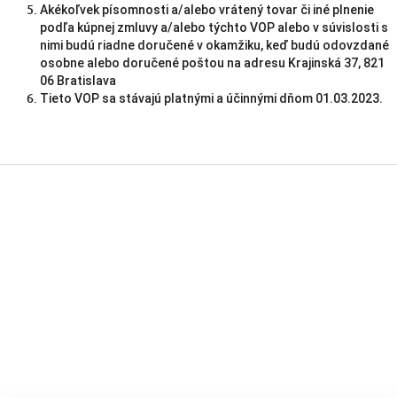
Akékoľvek písomnosti a/alebo vrátený tovar či iné plnenie
podľa kúpnej zmluvy a/alebo týchto VOP alebo v súvislosti s
nimi budú riadne doručené v okamžiku, keď budú odovzdané
osobne alebo doručené poštou na adresu Krajinská 37, 821
06 Bratislava
Tieto VOP sa stávajú platnými a účinnými dňom 01.03.2023.
Z
á
p
ä
t
i
e