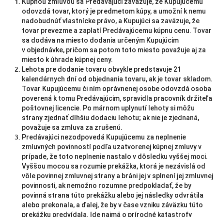
Kúpnou zmluvou sa Predávajúci zaväzuje, že Kupujúcemu
odovzdá tovar, ktorý je predmetom kúpy, a umožní k nemu
nadobudnúť vlastnícke právo, a Kupujúci sa zaväzuje, že
tovar prevezme a zaplatí Predávajúcemu kúpnu cenu. Tovar
sa dodáva na miesto dodania určeným Kupujúcim
v objednávke, pričom sa potom toto miesto považuje aj za
miesto k úhrade kúpnej ceny.
Lehota pre dodanie tovaru obvykle predstavuje 21
kalendárnych dní od objednania tovaru, ak je tovar skladom.
Tovar Kupujúcemu či ním oprávnenej osobe odovzdá osoba
poverená k tomu Predávajúcim, spravidla pracovník držiteľa
poštovnej licencie. Po márnom uplynutí lehoty si môžu
strany zjednať dlhšiu dodaciu lehotu; ak nie je zjednaná,
považuje sa zmluva za zrušenú.
Predávajúci nezodpovedá Kupujúcemu za neplnenie
zmluvných povinností podľa uzatvorenej kúpnej zmluvy v
prípade, že toto neplnenie nastalo v dôsledku vyššej moci.
Vyššou mocou sa rozumie prekážka, ktorá je nezávislá od
vôle povinnej zmluvnej strany a bráni jej v splnení jej zmluvnej
povinnosti, ak nemožno rozumne predpokladať, že by
povinná strana túto prekážku alebo jej následky odvrátila
alebo prekonala, a ďalej, že by v čase vzniku záväzku túto
prekážku predvídala. Ide najmä o prírodné katastrofy