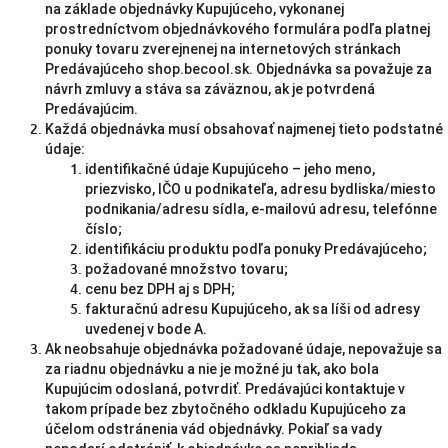
na základe objednávky Kupujúceho, vykonanej
prostredníctvom objednávkového formulára podľa platnej
ponuky tovaru zverejnenej na internetových stránkach
Predávajúceho shop.becool.sk. Objednávka sa považuje za
návrh zmluvy a stáva sa záväznou, ak je potvrdená
Predávajúcim.
Každá objednávka musí obsahovať najmenej tieto podstatné
údaje:
identifikačné údaje Kupujúceho – jeho meno,
priezvisko, IČO u podnikateľa, adresu bydliska/miesto
podnikania/adresu sídla, e-mailovú adresu, telefónne
číslo;
identifikáciu produktu podľa ponuky Predávajúceho;
požadované množstvo tovaru;
cenu bez DPH aj s DPH;
fakturačnú adresu Kupujúceho, ak sa líši od adresy
uvedenej v bode A.
Ak neobsahuje objednávka požadované údaje, nepovažuje sa
za riadnu objednávku a nie je možné ju tak, ako bola
Kupujúcim odoslaná, potvrdiť. Predávajúci kontaktuje v
takom prípade bez zbytočného odkladu Kupujúceho za
účelom odstránenia vád objednávky. Pokiaľ sa vady