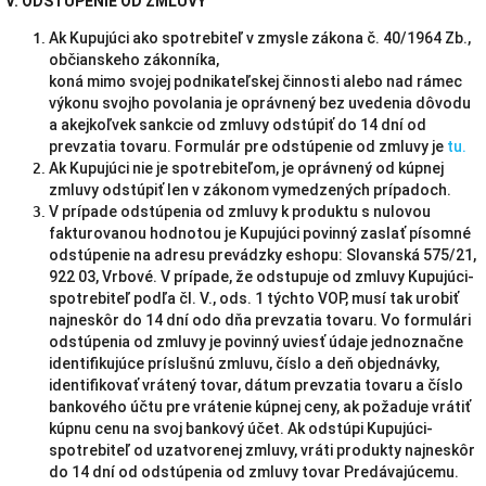
V. ODSTÚPENIE OD ZMLUVY
Ak Kupujúci ako spotrebiteľ v zmysle zákona č. 40/1964 Zb.,
občianskeho zákonníka,
koná mimo svojej podnikateľskej činnosti alebo nad rámec
výkonu svojho povolania je oprávnený bez uvedenia dôvodu
a akejkoľvek sankcie od zmluvy odstúpiť do 14 dní od
prevzatia tovaru. Formulár pre odstúpenie od zmluvy je
tu.
Ak Kupujúci nie je spotrebiteľom, je oprávnený od kúpnej
zmluvy odstúpiť len v zákonom vymedzených prípadoch.
V prípade odstúpenia od zmluvy k produktu s nulovou
fakturovanou hodnotou je Kupujúci povinný zaslať písomné
odstúpenie na adresu prevádzky eshopu: Slovanská 575/21,
922 03, Vrbové. V prípade, že odstupuje od zmluvy Kupujúci-
spotrebiteľ podľa čl. V., ods. 1 týchto VOP, musí tak urobiť
najneskôr do 14 dní odo dňa prevzatia tovaru. Vo formulári
odstúpenia od zmluvy je povinný uviesť údaje jednoznačne
identifikujúce príslušnú zmluvu, číslo a deň objednávky,
identifikovať vrátený tovar, dátum prevzatia tovaru a číslo
bankového účtu pre vrátenie kúpnej ceny, ak požaduje vrátiť
kúpnu cenu na svoj bankový účet. Ak odstúpi Kupujúci-
spotrebiteľ od uzatvorenej zmluvy, vráti produkty najneskôr
do 14 dní od odstúpenia od zmluvy tovar Predávajúcemu.