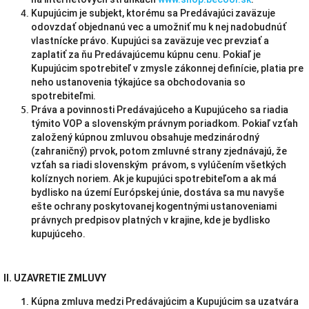
Kupujúcim je subjekt, ktorému sa Predávajúci zaväzuje
odovzdať objednanú vec a umožniť mu k nej nadobudnúť
vlastnícke právo. Kupujúci sa zaväzuje vec prevziať a
zaplatiť za ňu Predávajúcemu kúpnu cenu. Pokiaľ je
Kupujúcim spotrebiteľ v zmysle zákonnej definície, platia pre
neho ustanovenia týkajúce sa obchodovania so
spotrebiteľmi.
Práva a povinnosti Predávajúceho a Kupujúceho sa riadia
týmito VOP a slovenským právnym poriadkom. Pokiaľ vzťah
založený kúpnou zmluvou obsahuje medzinárodný
(zahraničný) prvok, potom zmluvné strany zjednávajú, že
vzťah sa riadi slovenským právom, s vylúčením všetkých
kolíznych noriem. Ak je kupujúci spotrebiteľom a ak má
bydlisko na území Európskej únie, dostáva sa mu navyše
ešte ochrany poskytovanej kogentnými ustanoveniami
právnych predpisov platných v krajine, kde je bydlisko
kupujúceho.
II. UZAVRETIE ZMLUVY
Kúpna zmluva medzi Predávajúcim a Kupujúcim sa uzatvára