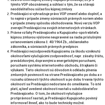
týmito VOP oboznámený, a súhlasí s tým, že sa stávajú
neoddeliteľnou súčasťou kúpnej zmluvy.
Predávajúci si vyhradzuje právo VOP zmeniť alebo doplniť, a
to najmä v prípade zmeny súvisiacich právnych noriem alebo
v prípade zmeny spôsobu obchodovania. Novú verziu VOP
zverejní Predávajúci na svojich internetových stránkach.
Právne vzťahy Predávajúceho a Kupujúceho-spotrebiteľa
kúpnou zmluvou výslovne neupravené sa riadia príslušnými
ustanoveniami zákona č. 40/1964 Zb., občianskeho
zákonníka, a súvisiacich právnych predpisov.
Predávajúci nezodpovedá Kupujúcemu za škodu vzniknutú
okolnosťami vylučujúcimi zodpovednosť, napr. zásahy štátu,
prevádzkovými, dopravnými a energetickými poruchami,
poruchami systému internetového obchodu, štrajkami či
výlukami. Tieto okolnosti sú dôvodom k odkladu plnenia
zmluvných povinností na strane Predávajúceho po dobu a v
rozsahu účinnosti týchto okolností a po dobu trvania týchto
okolností sa Predávajúci nedostane do omeškania. To isté
platí, aj keď uvedené okolnosti nastali u subdodávateľov
Predávajúceho. O tom, že okolnosti vylučujúce
protiprávnosť nastali, je Predávajúci Kupujúceho povinný
informovať ihneď, ako to bude technicky možné.