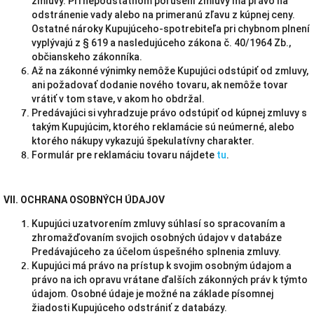
zmluvy. Pri nepodstatnom porušení zmluvy má právo na
odstránenie vady alebo na primeranú zľavu z kúpnej ceny.
Ostatné nároky Kupujúceho-spotrebiteľa pri chybnom plnení
vyplývajú z § 619 a nasledujúceho zákona č. 40/1964 Zb.,
občianskeho zákonníka.
Až na zákonné výnimky nemôže Kupujúci odstúpiť od zmluvy,
ani požadovať dodanie nového tovaru, ak nemôže tovar
vrátiť v tom stave, v akom ho obdržal.
Predávajúci si vyhradzuje právo odstúpiť od kúpnej zmluvy s
takým Kupujúcim, ktorého reklamácie sú neúmerné, alebo
ktorého nákupy vykazujú špekulatívny charakter.
Formulár pre reklamáciu tovaru nájdete
tu
.
VII. OCHRANA OSOBNÝCH ÚDAJOV
Kupujúci uzatvorením zmluvy súhlasí so spracovaním a
zhromažďovaním svojich osobných údajov v databáze
Predávajúceho za účelom úspešného splnenia zmluvy.
Kupujúci má právo na prístup k svojim osobným údajom a
právo na ich opravu vrátane ďalších zákonných práv k týmto
údajom. Osobné údaje je možné na základe písomnej
žiadosti Kupujúceho odstrániť z databázy.