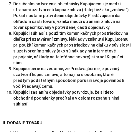
Doručením potvrdenia objednávky Kupujúcemu je medzi
stranami uzatvorená kúpna zmluva (ďalej tiež ako „zmluva“).
Pokiaľ nastane potvrdenie objednávky Predávajúcim iba
ohľadom časti tovaru, vzniká medzi stranami zmluva na
tovar špecifikovaný v potvrdenej časti objednávky.
Kupujúci súhlasí s použitím komunikačných prostriedkov na
diaľku pri uzatváraní zmluvy. Náklady vzniknuté Kupujúcemu
pri použití komunikačných prostriedkov na diaľku v súvislosti
s uzatvorením zmluvy (ako sú náklady na internetové
pripojenie, náklady na telefónne hovory) si hradí Kupujúci
sám.
Kupujúci berie na vedomie, že Predávajúci nie je povinný
uzatvoriť kúpnu zmluvu, a to najmä s osobami, ktoré
predtým podstatným spôsobom porušili svoje povinnosti
voči Predávajúcemu.
Kupujúci zaslaním objednávky potvrdzuje, že si tieto
obchodné podmienky prečítal a v celom rozsahu s nimi
súhlasí.
III. DODANIE TOVARU