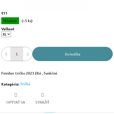
€11
Jednotková
Skladom
(>5 ks)
cena:
Veľkosť
Do košíka
Finisher tričko 2023 žlté , funkčné
Tričká
Kategória
:
OPÝTAŤ SA
STRÁŽIŤ