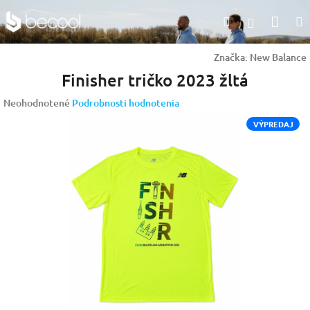
Prejsť
Nák
Hľadať
na
Prihlásen
obsah
koší
Značka:
New Balance
Finisher tričko 2023 žltá
Priemerné
Neohodnotené
Podrobnosti hodnotenia
hodnotenie
VÝPREDAJ
produktu
je
0,0
z
5
hviezdičiek.