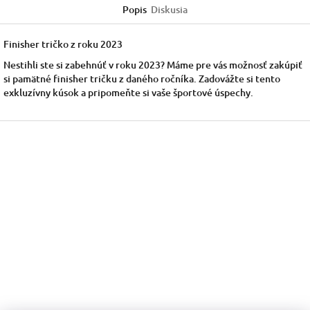
Popis
Diskusia
Finisher tričko z roku 2023
Nestihli ste si zabehnúť v roku 2023? Máme pre vás možnosť zakúpiť
si pamätné finisher tričku z daného ročníka. Zadovážte si tento
exkluzívny kúsok a pripomeňte si vaše športové úspechy.
Z
á
p
ä
t
i
e