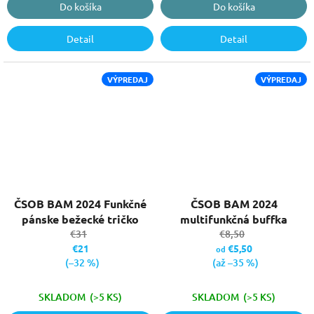
Do košíka
Do košíka
Detail
Detail
VÝPREDAJ
VÝPREDAJ
ČSOB BAM 2024 Funkčné
ČSOB BAM 2024
pánske bežecké tričko
multifunkčná buffka
€31
€8,50
€21
€5,50
od
(–32 %)
(až –35 %)
SKLADOM
(>5 KS)
SKLADOM
(>5 KS)