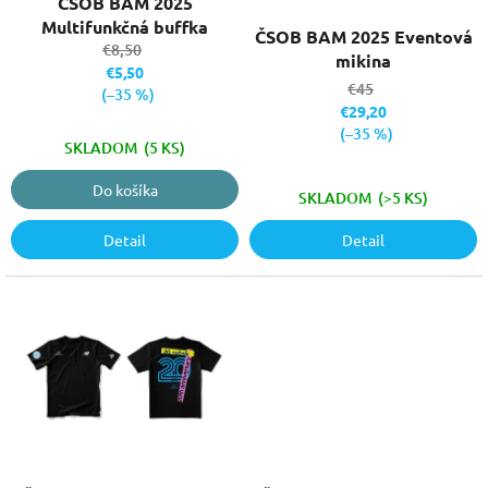
ČSOB BAM 2025
Priemerné
u
v
Multifunkčná buffka
hodnotenie
ČSOB BAM 2025 Eventová
k
€8,50
produktu
mikina
t
€5,50
je
€45
o
(–35 %)
3,7
€29,20
v
z
(–35 %)
5
SKLADOM
(5 KS)
hviezdičiek.
Do košíka
SKLADOM
(>5 KS)
Detail
Detail