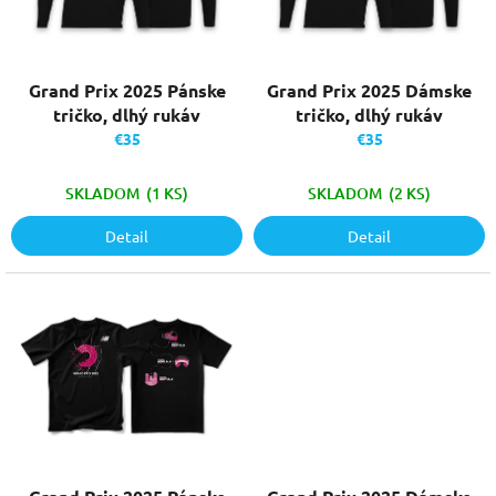
p
u
r
k
o
t
d
o
Grand Prix 2025 Pánske
Grand Prix 2025 Dámske
u
v
tričko, dlhý rukáv
tričko, dlhý rukáv
k
€35
€35
t
o
SKLADOM
(1 KS)
SKLADOM
(2 KS)
v
Detail
Detail