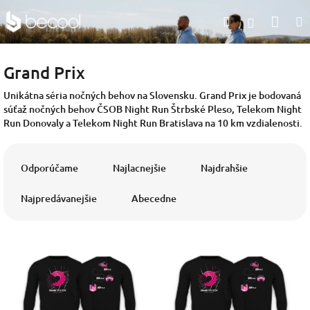
Prejsť
Nák
Hľadať
na
Prihlásen
obsah
koší
Grand Prix
Unikátna séria nočných behov na Slovensku. Grand Prix je bodovaná
súťaž nočných behov ČSOB Night Run Štrbské Pleso, Telekom Night
Run Donovaly a Telekom Night Run Bratislava na 10 km vzdialenosti.
R
a
Odporúčame
Najlacnejšie
Najdrahšie
d
e
Najpredávanejšie
Abecedne
n
i
V
e
ý
p
p
r
i
o
s
d