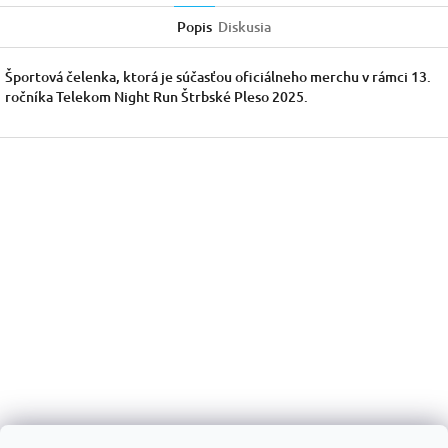
Popis
Diskusia
Športová čelenka, ktorá je súčasťou oficiálneho merchu v rámci 13.
ročníka Telekom Night Run Štrbské Pleso 2025.
Z
á
p
ä
t
i
e