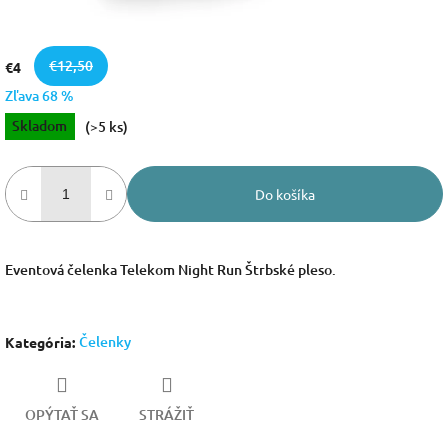
€12,50
€4
Zľava 68 %
Jednotková
Skladom
(>5 ks)
cena:
Do košíka
Eventová čelenka Telekom Night Run Štrbské pleso.
Čelenky
Kategória
:
OPÝTAŤ SA
STRÁŽIŤ