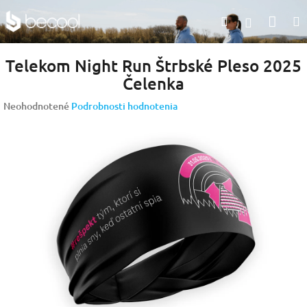
Prejsť
Nák
Hľadať
na
Prihlásen
obsah
koší
Telekom Night Run Štrbské Pleso 2025
Čelenka
Priemerné
Neohodnotené
Podrobnosti hodnotenia
hodnotenie
produktu
je
0,0
z
5
hviezdičiek.