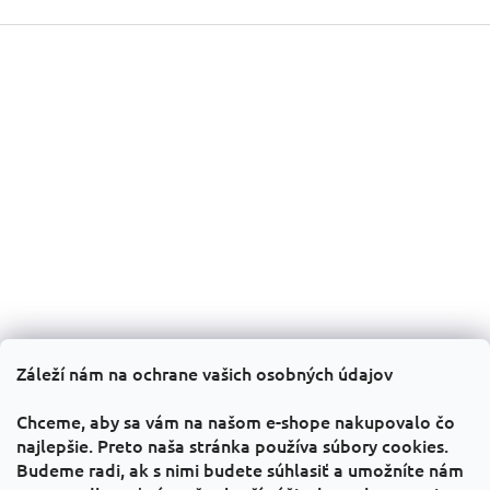
Z
á
p
ä
t
i
e
Záleží nám na ochrane vašich osobných údajov
Informácie pre vás
Chceme, aby sa vám na našom e-shope nakupovalo čo
Všeobecné obchodné podmienky
najlepšie. Preto naša stránka používa súbory cookies.
Budeme radi, ak s nimi budete súhlasiť a umožníte nám
GDPR