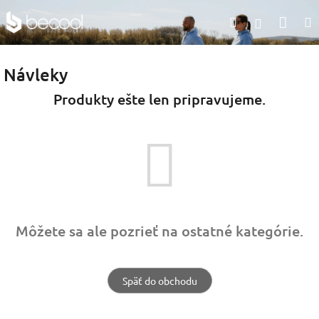
Prejsť
Nák
Hľadať
na
Prihlásen
obsah
koší
Návleky
Produkty ešte len pripravujeme.
Môžete sa ale pozrieť na ostatné kategórie.
Späť do obchodu