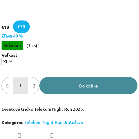
€30
€18
Zľava 40 %
Jednotková
Skladom
(1 ks)
cena:
Veľkosť
Do košíka
Eventové tričko Telekom Night Run 2025.
Telekom Night Run Bratislava
Kategória
: