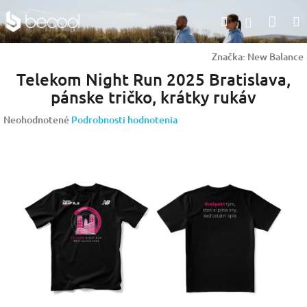
Prejsť
Nák
Hľadať
na
Prihlásen
obsah
koší
Značka:
New Balance
Telekom Night Run 2025 Bratislava,
pánske tričko, krátky rukáv
Priemerné
Neohodnotené
Podrobnosti hodnotenia
hodnotenie
produktu
je
0,0
z
5
hviezdičiek.