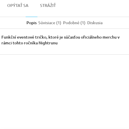
OPÝTAŤ SA
STRÁŽIŤ
Popis
Súvisiace (1)
Podobné (1)
Diskusia
Funkční eventové tričko, ktoré je súčasťou oficiálneho merchu v
rámci tohto ročníka Nightrunu
Z
á
p
ä
t
i
e