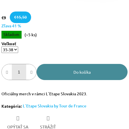
€15,50
€9
Zľava 41 %
Jednotková
Skladom
(>5 ks)
cena:
Veľkosť
Do košíka
Oficiálny merch v rámci L´Etape Slovakia 2023.
L´Etape Slovakia by Tour de France
Kategória
:
OPÝTAŤ SA
STRÁŽIŤ