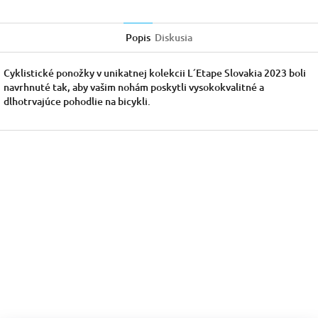
Popis
Diskusia
Cyklistické ponožky v unikatnej kolekcii L´Etape Slovakia 2023 boli
navrhnuté tak, aby vašim nohám poskytli vysokokvalitné a
dlhotrvajúce pohodlie na bicykli.
Z
á
p
ä
t
i
e