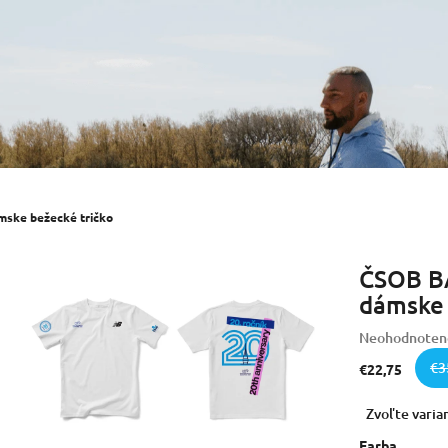
ske bežecké tričko
ČSOB B
dámske 
Priemerné
Neohodnoten
hodnotenie
€3
€22,75
produktu
je
Jednotková
Zvoľte varia
0,0
cena:
z
Farba