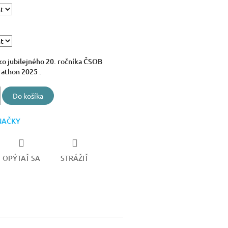
čko jubilejného 20. ročníka ČSOB
rathon 2025 .
Do košíka
NAČKY
OPÝTAŤ SA
STRÁŽIŤ