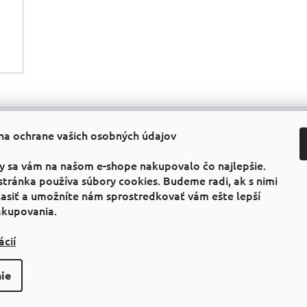
na ochrane vašich osobných údajov
Informácie pre vás
Faceb
Všeobecné obchodné podmienky
y sa vám na našom e-shope nakupovalo čo najlepšie.
GDPR
stránka používa súbory cookies. Budeme radi, ak s nimi
Kontakty
asiť a umožníte nám sprostredkovať vám ešte lepší
PRAVIDLÁ PREDAJA „1 + 1 zadarmo“
akupovania.
ácií
ie
vyhradené.