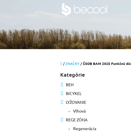
Prejsť
na
obsah
Domov
/
ZNAČKY
/
ČSOB BAM 2025 Funkčné dám
B
Kategórie
Preskočiť
o
kategórie
č
BEH
n
BICYKEL
ý
p
LYŽOVANIE
a
Vlhová
n
e
REGE ZÓNA
l
Regenerácia