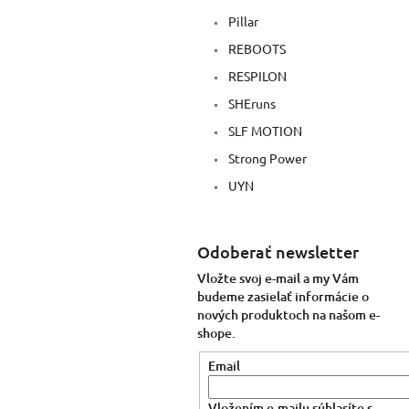
Pillar
REBOOTS
RESPILON
SHEruns
SLF MOTION
Strong Power
UYN
Odoberať newsletter
Vložte svoj e-mail a my Vám
budeme zasielať informácie o
nových produktoch na našom e-
shope.
Email
Vložením e-mailu súhlasíte s