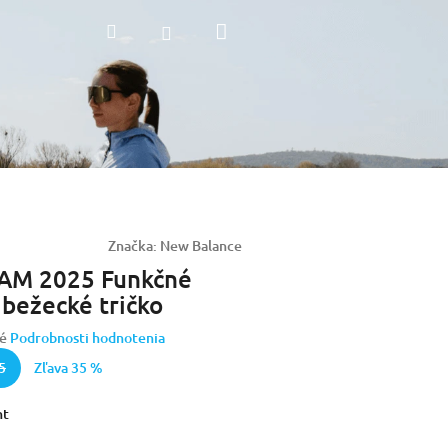
Nákupný
Hľadať
Prihlásenie
košík
Značka:
New Balance
AM 2025 Funkčné
bežecké tričko
é
Podrobnosti hodnotenia
5
Zľava 35 %
nt