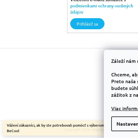
podmienkami ochrany osobných
údajov
Prihlásiť sa
Z
á
Záleží nám 
p
ä
Chceme, ab
t
Preto naša 
i
budete súhl
e
zážitok z n
Viac inform
Nastaven
Vážení zákazníci, ak by ste potrebovali pomôcť s výberom, sme tu pre vás.
Copyright 2026
shop.becool
. Všetky práva 
BeCool