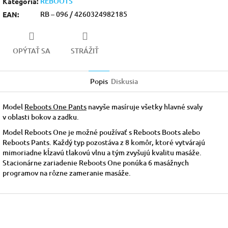
REBOOTS
Kategória
:
RB – 096 / 4260324982185
EAN
:
OPÝTAŤ SA
STRÁŽIŤ
Popis
Diskusia
Model
Reboots One Pants
navyše masíruje všetky hlavné svaly
v oblasti bokov a zadku.
Model Reboots One je možné používať s Reboots Boots alebo
Reboots Pants. Každý typ pozostáva z 8 komôr, ktoré vytvárajú
mimoriadne kĺzavú tlakovú vlnu a tým zvyšujú kvalitu masáže.
Stacionárne zariadenie Reboots One ponúka 6 masážnych
programov na rôzne zameranie masáže.
Z
á
p