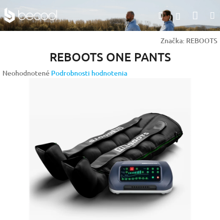
Prejsť
Nák
Hľadať
na
Prihlásen
obsah
koší
Značka:
REBOOTS
REBOOTS ONE PANTS
Priemerné
Neohodnotené
Podrobnosti hodnotenia
hodnotenie
produktu
je
0,0
z
5
hviezdičiek.