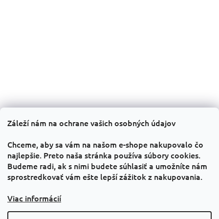
ä
t
i
e
Záleží nám na ochrane vašich osobných údajov
Informácie pre vás
Chceme, aby sa vám na našom e-shope nakupovalo čo
Všeobecné obchodné podmienky
najlepšie. Preto naša stránka používa súbory cookies.
Budeme radi, ak s nimi budete súhlasiť a umožníte nám
GDPR
sprostredkovať vám ešte lepší zážitok z nakupovania.
Kontakty
PRAVIDLÁ PREDAJA „1 + 1 zadarmo“
Viac informácií