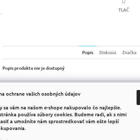
TLAČ
Popis
Diskusia
Značka
Popis produktu nie je dostupný
na ochrane vašich osobných údajov
Informácie pre vás
Faceb
Všeobecné obchodné podmienky
y sa vám na našom e-shope nakupovalo čo najlepšie.
GDPR
stránka používa súbory cookies. Budeme radi, ak s nimi
Kontakty
asiť a umožníte nám sprostredkovať vám ešte lepší
PRAVIDLÁ PREDAJA „1 + 1 zadarmo“
akupovania.