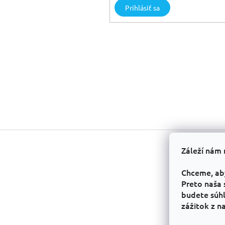
Prihlásiť sa
Z
á
Záleží nám 
p
ä
Chceme, ab
t
Preto naša 
i
budete súhl
e
zážitok z n