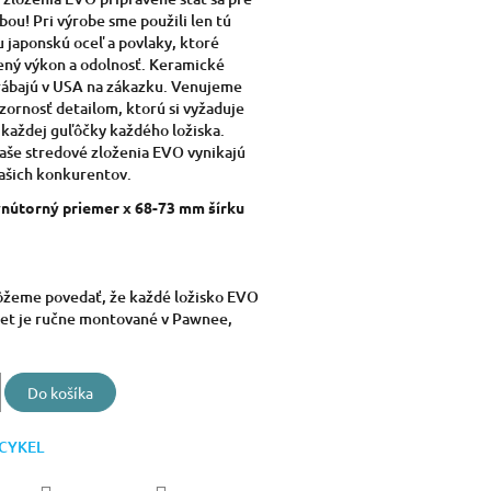
bou! Pri výrobe sme použili len tú
u japonskú oceľ a povlaky, ktoré
ený výkon a odolnosť. Keramické
rábajú v USA na zákazku. Venujeme
ornosť detailom, ktorú si vyžaduje
každej guľôčky každého ložiska.
še stredové zloženia EVO vynikajú
ašich konkurentov.
vnútorný priemer x 68-73 mm šírku
ôžeme povedať, že každé ložisko EVO
et je ručne montované v Pawnee,
Do košíka
ICYKEL