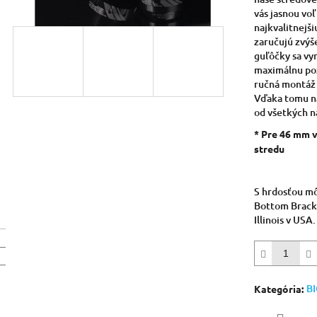
5
vás jasnou voľ
hviezdičiek.
najkvalitnejši
zaručujú zvýš
guľôčky sa vy
maximálnu poz
ručná montáž 
Vďaka tomu na
od všetkých n
* Pre 46 mm 
stredu
S hrdosťou m
Bottom Brack
Illinois v USA.
B
Kategória
: