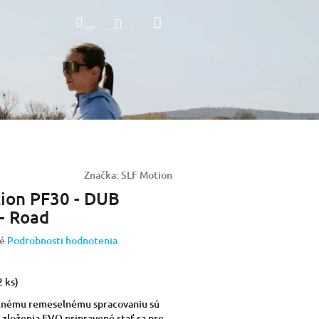
Nákupný
Hľadať
Prihlásenie
košík
Značka:
SLF Motion
ion PF30 - DUB
- Road
é
Podrobnosti hodnotenia
2 ks)
čnému remeselnému spracovaniu sú
 zloženia EVO pripravené stať sa pre