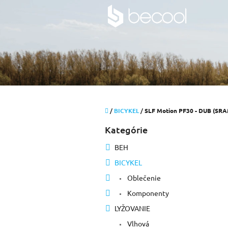
Prejsť
na
obsah
Domov
/
BICYKEL
/
SLF Motion PF30 - DUB (SRA
B
Kategórie
Preskočiť
o
kategórie
č
BEH
n
BICYKEL
ý
p
Oblečenie
a
Komponenty
n
e
LYŽOVANIE
l
Vlhová