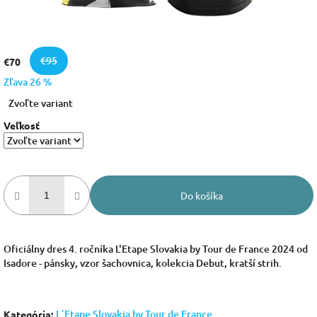
€95
€70
Zľava 26 %
Jednotková
Zvoľte variant
cena:
Veľkosť
Do košíka
Oficiálny dres 4. ročníka L'Etape Slovakia by Tour de France 2024 od
Isadore - pánsky, vzor šachovnica, kolekcia Debut, kratší strih.
L´Etape Slovakia by Tour de France
Kategória
: