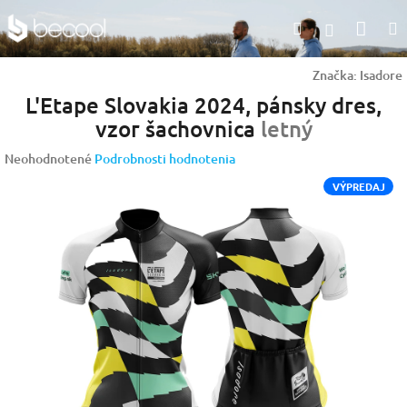
Prejsť
Nák
Hľadať
na
Prihlásen
obsah
koší
Značka:
Isadore
L'Etape Slovakia 2024, pánsky dres,
vzor šachovnica
letný
Priemerné
Neohodnotené
Podrobnosti hodnotenia
hodnotenie
VÝPREDAJ
produktu
je
0,0
z
5
hviezdičiek.