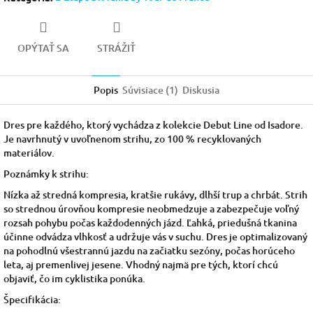
OPÝTAŤ SA
STRÁŽIŤ
Popis
Súvisiace (1)
Diskusia
Dres pre každého, ktorý vychádza z kolekcie Debut Line od Isadore.
Je navrhnutý v uvoľnenom strihu, zo 100 % recyklovaných
materiálov.
Poznámky k strihu:
Nízka až stredná kompresia, kratšie rukávy, dlhší trup a chrbát. Strih
so strednou úrovňou kompresie neobmedzuje a zabezpečuje voľný
rozsah pohybu počas každodenných jázd. Ľahká, priedušná tkanina
účinne odvádza vlhkosť a udržuje vás v suchu. Dres je optimalizovaný
na pohodlnú všestrannú jazdu na začiatku sezóny, počas horúceho
leta, aj premenlivej jesene. Vhodný najmä pre tých, ktorí chcú
objaviť, čo im cyklistika ponúka.
Špecifikácia: