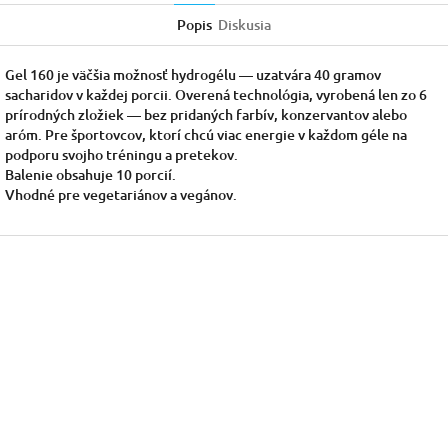
Popis
Diskusia
Gel 160 je väčšia možnosť hydrogélu — uzatvára 40 gramov
sacharidov v každej porcii. Overená technológia, vyrobená len zo 6
prírodných zložiek — bez pridaných farbív, konzervantov alebo
aróm. Pre športovcov, ktorí chcú viac energie v každom géle na
podporu svojho tréningu a pretekov.
Balenie obsahuje 10 porcií.
Vhodné pre vegetariánov a vegánov.
Z
á
p
ä
t
i
e