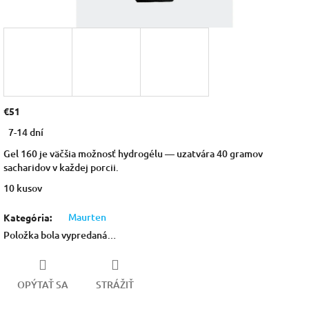
€51
Jednotková
7-14 dní
cena:
Gel 160 je väčšia možnosť hydrogélu — uzatvára 40 gramov
sacharidov v každej porcii.
10 kusov
Maurten
Kategória
:
Položka bola vypredaná…
OPÝTAŤ SA
STRÁŽIŤ