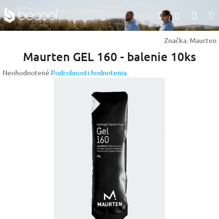
Prejsť
Nák
Hľadať
na
Prihlásen
obsah
koší
Značka:
Maurten
Maurten GEL 160 - balenie 10ks
Priemerné
Neohodnotené
Podrobnosti hodnotenia
hodnotenie
produktu
je
0,0
z
5
hviezdičiek.