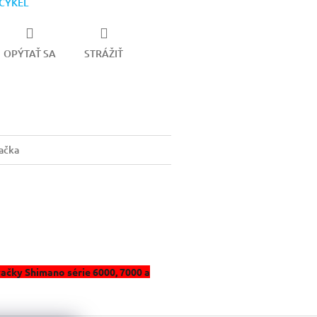
ICYKEL
OPÝTAŤ SA
STRÁŽIŤ
ačka
čky Shimano série 6000, 7000 a