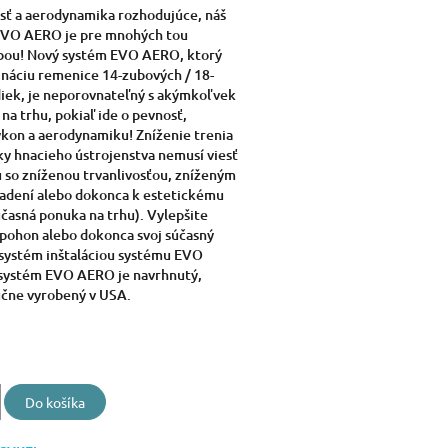
sť a aerodynamika rozhodujúce, náš
EVO AERO je pre mnohých tou
ľbou! Nový systém EVO AERO, ktorý
náciu remenice 14-zubových / 18-
iek, je neporovnateľný s akýmkoľvek
a trhu, pokiaľ ide o pevnosť,
výkon a aerodynamiku! Zníženie trenia
y hnacieho ústrojenstva nemusí viesť
so zníženou trvanlivosťou, zníženým
adení alebo dokonca k estetickému
účasná ponuka na trhu). Vylepšite
 pohon alebo dokonca svoj súčasný
systém inštaláciou systému EVO
systém EVO AERO je navrhnutý,
učne vyrobený v USA.
Do košíka