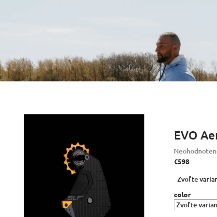
EVO Aer
Priemerné
Neohodnoten
hodnotenie
€598
produktu
Jednotková
Zvoľte varia
je
cena:
0,0
color
z
5