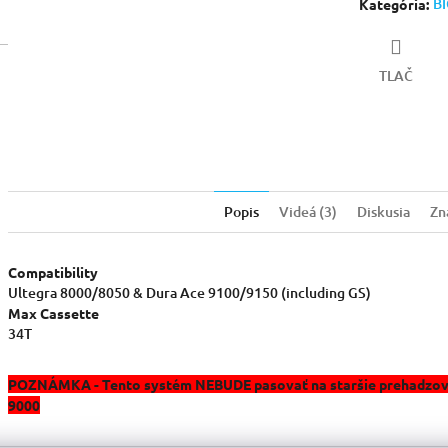
B
Kategória
:
TLAČ
Popis
Videá (3)
Diskusia
Zn
Compatibility
Ultegra 8000/8050 & Dura Ace 9100/9150 (including GS)
Max Cassette
34T
POZNÁMKA - Tento systém NEBUDE pasovať na staršie prehadzova
9000