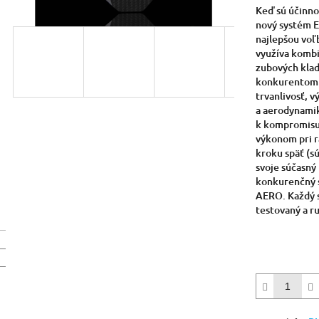
hviezdičiek.
Keď sú účinno
nový systém 
najlepšou vo
využíva kombi
zubových klad
konkurentom n
trvanlivosť, 
a aerodynamik
k kompromisu 
výkonom pri r
kroku späť (s
svoje súčasný
konkurenčný 
AERO. Každý 
testovaný a r