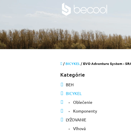
Prejsť
na
obsah
Domov
/
BICYKEL
/
EVO Adventure System - SR
B
Kategórie
Preskočiť
o
kategórie
č
BEH
n
BICYKEL
ý
p
Oblečenie
a
Komponenty
n
e
LYŽOVANIE
l
Vlhová