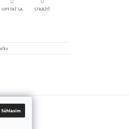
OPÝTAŤ SA
STRÁŽIŤ
ačka
ook
Súhlasím