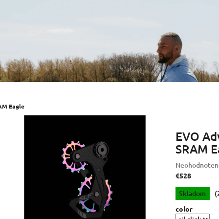
AM Eagle
EVO Adv
SRAM E
Priemerné
Neohodnoten
hodnotenie
€528
produktu
Jednotková
Skladom
(
je
cena:
0,0
color
z