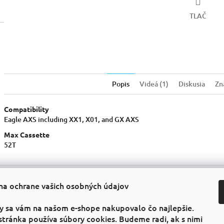
TLAČ
Popis
Videá (1)
Diskusia
Zn
Compatibility
Eagle AXS including XX1, X01, and GX AXS
Max Cassette
52T
na ochrane vašich osobných údajov
Informácie pre vás
Faceb
Všeobecné obchodné podmienky
y sa vám na našom e-shope nakupovalo čo najlepšie.
GDPR
stránka používa súbory cookies. Budeme radi, ak s nimi