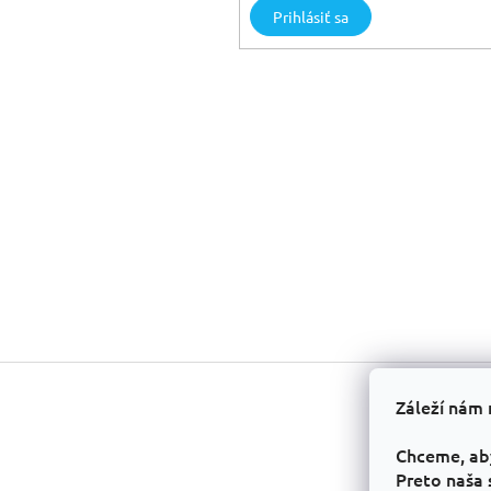
Prihlásiť sa
Z
á
Záleží nám 
p
ä
Chceme, ab
t
Preto naša 