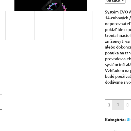
5
hviezdičiek.
Systém EVO A
14-zubových /
neporovnateľ
pokiaľ ide o p
trenia hnacie
zníženej trvan
alebo dokonca
ponuka na trh
prevodov ale
systém inšta
Vzhľadom na p
budú používa
dodávané s vo
B
Kategória
: