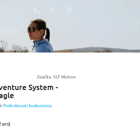
Nákupný
Hľadať
Prihlásenie
košík
Značka:
SLF Motion
enture System -
agle
é
Podrobnosti hodnotenia
2 pcs)