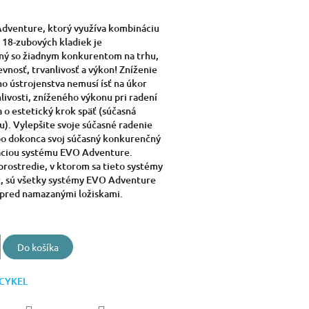
dventure, ktorý využíva kombináciu
 18-zubových kladiek je
ný so žiadnym konkurentom na trhu,
evnosť, trvanlivosť a výkon! Zníženie
ho ústrojenstva nemusí ísť na úkor
livosti, zníženého výkonu pri radení
 o estetický krok späť (súčasná
u). Vylepšite svoje súčasné radenie
bo dokonca svoj súčasný konkurenčný
láciou systému EVO Adventure.
rostredie, v ktorom sa tieto systémy
ť, sú všetky systémy EVO Adventure
pred namazanými ložiskami.
Do košíka
ICYKEL