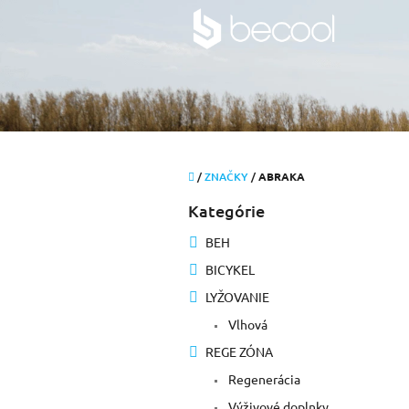
Prejsť
na
obsah
Domov
/
ZNAČKY
/
ABRAKA
B
Kategórie
Preskočiť
o
kategórie
č
BEH
n
BICYKEL
ý
p
LYŽOVANIE
a
Vlhová
n
e
REGE ZÓNA
l
Regenerácia
Výživové doplnky