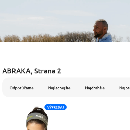
ABRAKA
, Strana 2
R
a
Odporúčame
Najlacnejšie
Najdrahšie
Najpr
d
e
V
n
VÝPREDAJ
ý
i
p
e
i
p