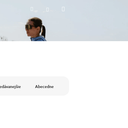
Nákupný
Hľadať
Prihlásenie
košík
edávanejšie
Abecedne